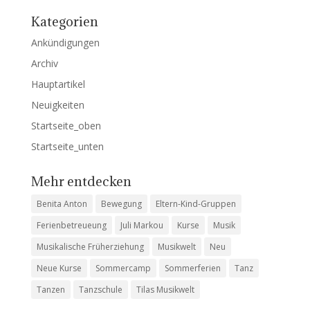
Kategorien
Ankündigungen
Archiv
Hauptartikel
Neuigkeiten
Startseite_oben
Startseite_unten
Mehr entdecken
Benita Anton
Bewegung
Eltern-Kind-Gruppen
Ferienbetreueung
Juli Markou
Kurse
Musik
Musikalische Früherziehung
Musikwelt
Neu
Neue Kurse
Sommercamp
Sommerferien
Tanz
Tanzen
Tanzschule
Tilas Musikwelt