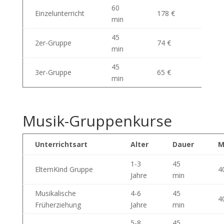
60
Einzelunterricht
178 €
min
45
2er-Gruppe
74 €
min
45
3er-Gruppe
65 €
min
Musik-Gruppenkurse
Unterrichtsart
Alter
Dauer
M
1-3
45
ElternKind Gruppe
4
Jahre
min
Musikalische
4-6
45
4
Früherziehung
Jahre
min
5-8
45