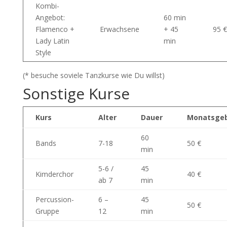
Kombi-
Angebot:
60 min
Flamenco +
Erwachsene
+ 45
95 €
Lady Latin
min
Style
(* besuche soviele Tanzkurse wie Du willst)
Sonstige Kurse
Kurs
Alter
Dauer
Monatsge
60
Bands
7-18
50 €
min
5-6 /
45
Kimderchor
40 €
ab 7
min
Percussion-
6 –
45
50 €
Gruppe
12
min