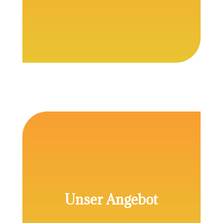
Musikerfahrungen ist ein Stück Lebensqualität.
Diese Qualität möchten wir in Ihr Leben und in
das Leben Ihrer Kinder bringen. .
Unser Angebot